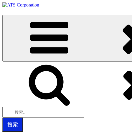
Skip
to
ATS Corporation
Just another vipgo.atsautomation.com site
content
搜
索：