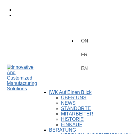
Skip
to
Search
content
CN
FR
EN
IWK Auf Einen Blick
ÜBER UNS
Innovative
NEWS
And
STANDORTE
Customized
MITARBEITER
Manufacturing
HISTORIE
Solutions
EINKAUF
BERATUNG